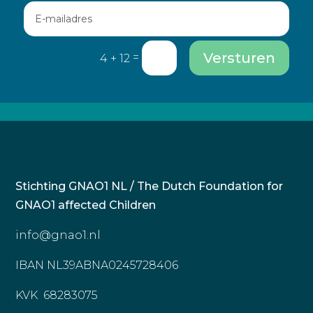
Versturen
=
4 + 12
Stichting GNAO1 NL / The Dutch Foundation for
GNAO1 affected Children
info@gnao1.nl
IBAN NL39ABNA0245728406
KVK 68283075